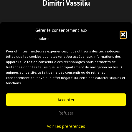
Dimitri Vassiliu
Light Engineer
Gérer le consentement aux
Soline Marchand
cookies
Pour offrir les meilleures expériences, nous utilisons des technologies
telles que les cookies pour stocker et/ou accéder aux informations des
Dresser
appareils. Le fait de consentir à ces technologies nous permettra de
traiter des données telles que le comportement de navigation ou les ID
Anne-Violaine Suarez
uniques sur ce site. Le fait de ne pas consentir ou de retirer son
consentement peut avoir un effet négatif sur certaines caractéristiques et
fonctions.
BOOKING - PARIS
Accepter
Refuser
e
© 2023 Le 13
Art Murmuration -
Credits
-
Imprint
Voir les préférences