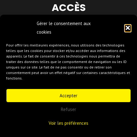
ACCÈS
Gérer le consentement aux
e
Le 13
Art
cookies
Centre commercial Italie Deux, 30 place d’Italie –
Pour offrir les meilleures expériences, nous utilisons des technologies
telles que les cookies pour stocker et/ou accéder aux informations des
75013 Paris
appareils. Le fait de consentir à ces technologies nous permettra de
En métro : Lignes 5 / 6 / 7 – Station : Place d’Italie –
traiter des données telles que le comportement de navigation ou les ID
uniques sur ce site. Le fait de ne pas consentir ou de retirer son
Sortie 2
consentement peut avoir un effet négatif sur certaines caractéristiques et
fonctions.
En bus : Bus 27, 47, 57, 67, 83 – Arrêt : Place d’Italie
En vélib : 11 avenue d’Italie
Accepter
Refuser
e
© 2023 Le 13
Art Murmuration -
Crédits
-
Mentions légales
Voir les préférences